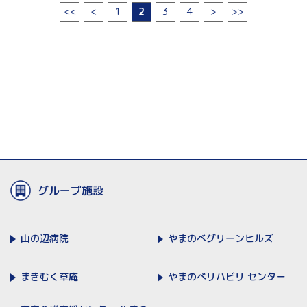
<<
<
1
2
3
4
>
>>
グループ施設
山の辺病院
やまのべ
グリーンヒルズ
まきむく草庵
やまのべリハビリ
センター