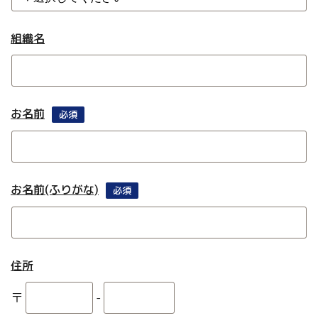
組織名
お名前
必須
お名前(ふりがな)
必須
住所
〒
-