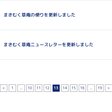
まきむく草庵の便りを更新しました
まきむく草庵ニュースレターを更新しました
<
1
...
10
11
12
13
14
15
16
...
19
>