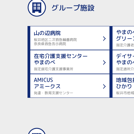
グループ施設
やまの
山の辺病院
グリー
桜井地区二次救急輪番病院
奈良県救急告示病院
指定介護老
在宅介護支援センター
デイサ
やまのべ
やまの
指定居宅介護支援事業所
指定通所介
AMICUS
地域包
アミークス
ひかり
発達・教育支援センター
桜井市地域