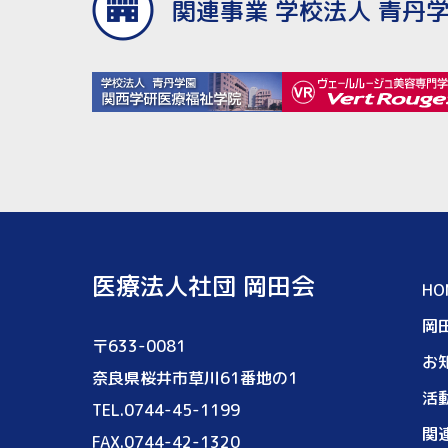
関連事業 学校法人 青丹
医療法人社団 岡田会
HO
岡
〒633-0081
お
奈良県桜井市草川61番地の1
活
TEL.0744-45-1199
関
FAX.0744-42-1320