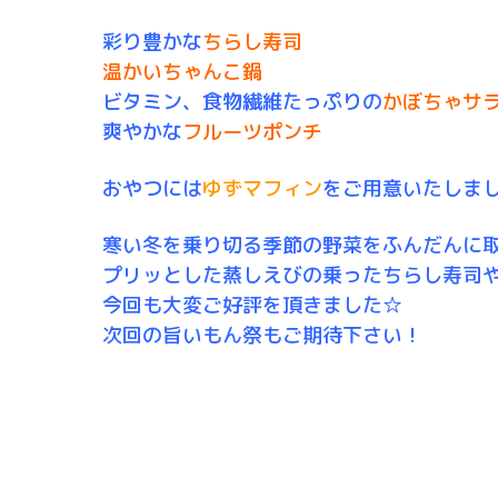
彩り豊かな
ちらし寿司
温かいちゃんこ鍋
ビタミン、食物繊維たっぷりの
かぼちゃサ
爽やかな
フルーツポンチ
おやつには
ゆずマフィン
をご用意いたしま
寒い冬を乗り切る季節の野菜をふんだんに
プリッとした蒸しえびの乗ったちらし寿司
今回も大変ご好評を頂きました☆
次回の旨いもん祭もご期待下さい！