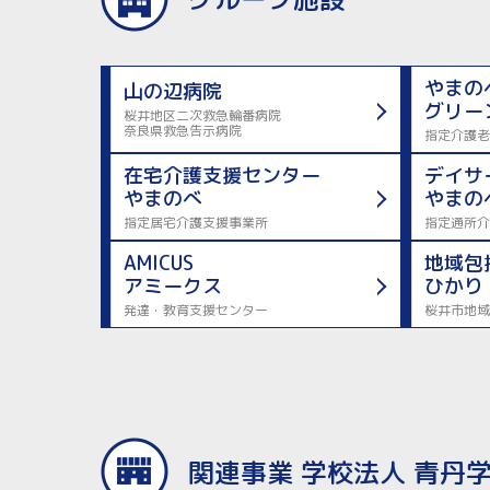
やまの
山の辺病院
グリー
桜井地区二次救急輪番病院
奈良県救急告示病院
指定介護老
在宅介護支援センター
デイサ
やまのべ
やまの
指定居宅介護支援事業所
指定通所介
AMICUS
地域包
アミークス
ひかり
発達・教育支援センター
桜井市地域
関連事業 学校法人 青丹