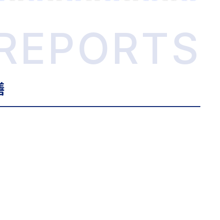
REPORTS
膳