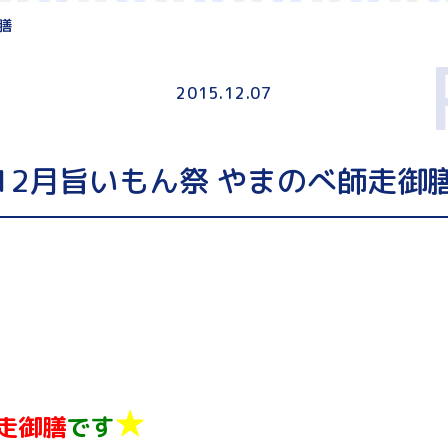
膳
2015.12.07
12月旨いもん祭 やまのべ師走御
★
走御膳
です