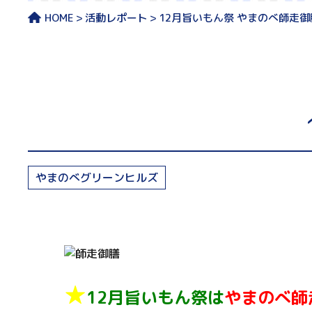
HOME
活動レポート
12月旨いもん祭 やまのべ師走御
やまのべグリーンヒルズ
★
12月旨いもん祭は
やまのべ
師